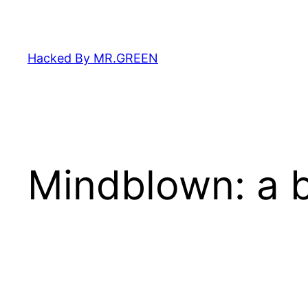
Zum
Inhalt
springen
Hacked By MR.GREEN
Mindblown: a b