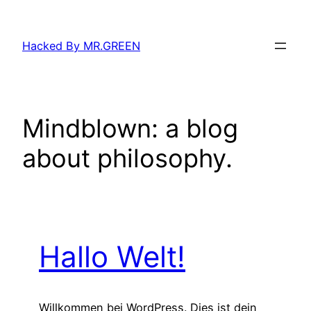
Zum
Inhalt
Hacked By MR.GREEN
springen
Mindblown: a blog
about philosophy.
Hallo Welt!
Willkommen bei WordPress. Dies ist dein