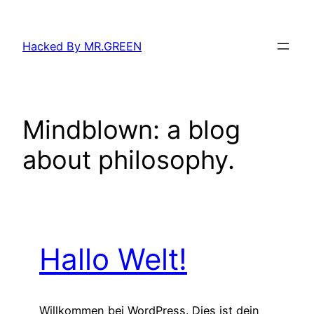
Zum
Inhalt
Hacked By MR.GREEN
springen
Mindblown: a blog
about philosophy.
Hallo Welt!
Willkommen bei WordPress. Dies ist dein