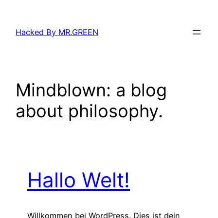
Zum
Inhalt
Hacked By MR.GREEN
springen
Mindblown: a blog
about philosophy.
Hallo Welt!
Willkommen bei WordPress. Dies ist dein