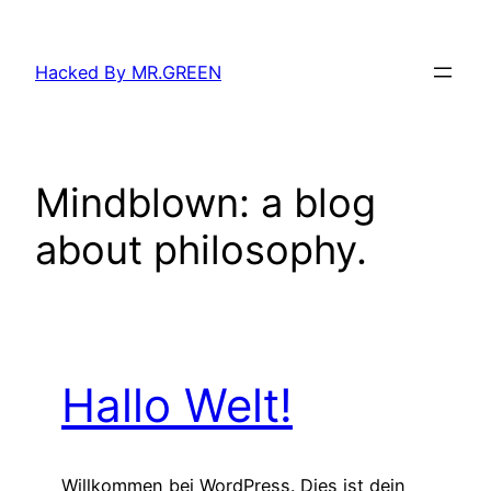
Zum
Inhalt
Hacked By MR.GREEN
springen
Mindblown: a blog
about philosophy.
Hallo Welt!
Willkommen bei WordPress. Dies ist dein