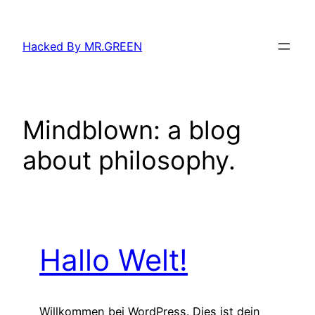
Zum
Inhalt
Hacked By MR.GREEN
springen
Mindblown: a blog
about philosophy.
Hallo Welt!
Willkommen bei WordPress. Dies ist dein