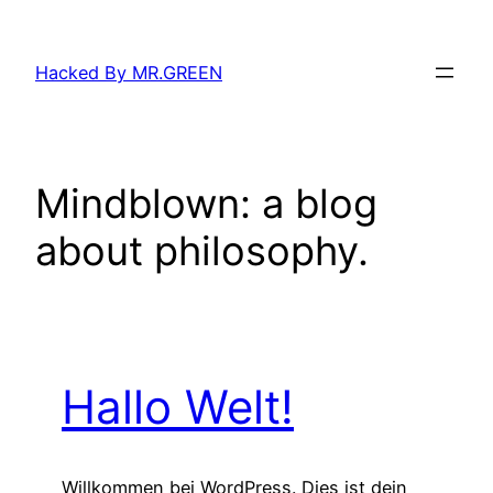
Zum
Inhalt
Hacked By MR.GREEN
springen
Mindblown: a blog
about philosophy.
Hallo Welt!
Willkommen bei WordPress. Dies ist dein