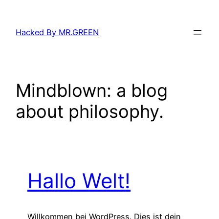
Zum
Inhalt
Hacked By MR.GREEN
springen
Mindblown: a blog
about philosophy.
Hallo Welt!
Willkommen bei WordPress. Dies ist dein