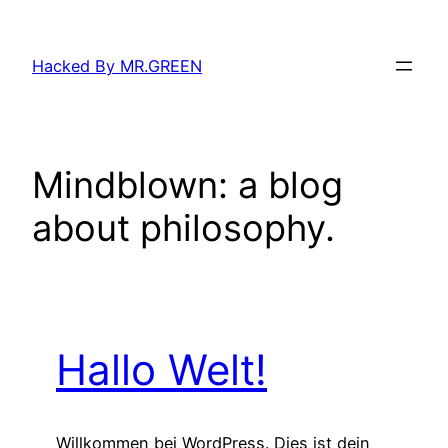
Zum
Inhalt
Hacked By MR.GREEN
springen
Mindblown: a blog
about philosophy.
Hallo Welt!
Willkommen bei WordPress. Dies ist dein