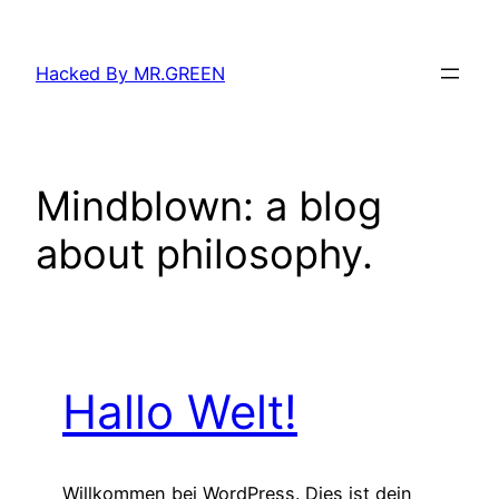
Zum
Inhalt
Hacked By MR.GREEN
springen
Mindblown: a blog
about philosophy.
Hallo Welt!
Willkommen bei WordPress. Dies ist dein