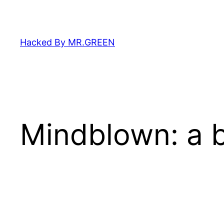
Zum
Inhalt
springen
Hacked By MR.GREEN
Mindblown: a b