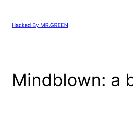
Zum
Inhalt
springen
Hacked By MR.GREEN
Mindblown: a b