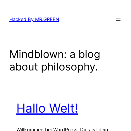
Zum
Inhalt
Hacked By MR.GREEN
springen
Mindblown: a blog
about philosophy.
Hallo Welt!
Willkommen bei WordPress. Dies ist dein