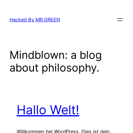
Zum
Inhalt
Hacked By MR.GREEN
springen
Mindblown: a blog
about philosophy.
Hallo Welt!
Willkommen bei WordPress. Dies ist dein