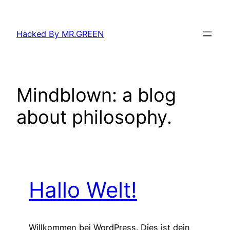
Zum
Inhalt
Hacked By MR.GREEN
springen
Mindblown: a blog
about philosophy.
Hallo Welt!
Willkommen bei WordPress. Dies ist dein