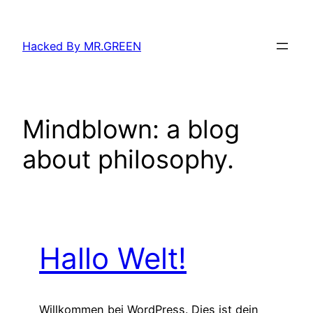
Zum
Inhalt
Hacked By MR.GREEN
springen
Mindblown: a blog
about philosophy.
Hallo Welt!
Willkommen bei WordPress. Dies ist dein