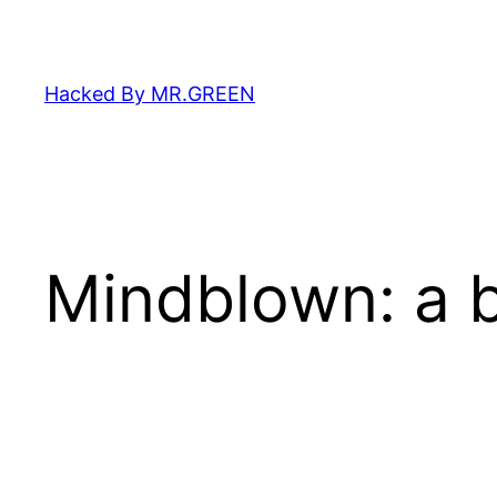
Zum
Inhalt
springen
Hacked By MR.GREEN
Mindblown: a b