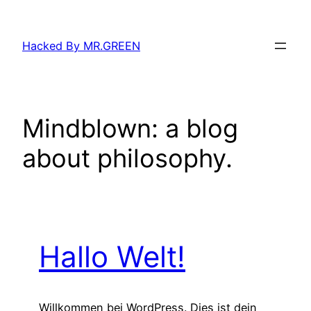
Zum
Inhalt
Hacked By MR.GREEN
springen
Mindblown: a blog
about philosophy.
Hallo Welt!
Willkommen bei WordPress. Dies ist dein