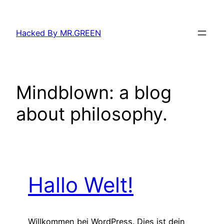
Zum
Inhalt
Hacked By MR.GREEN
springen
Mindblown: a blog
about philosophy.
Hallo Welt!
Willkommen bei WordPress. Dies ist dein