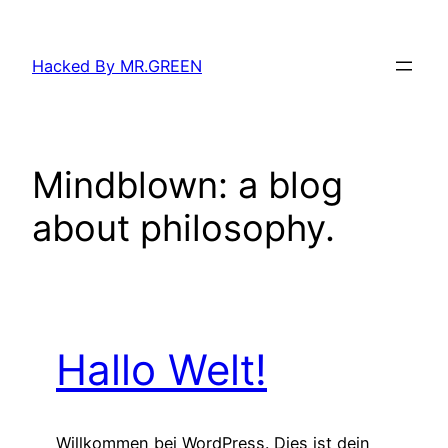
Zum
Inhalt
Hacked By MR.GREEN
springen
Mindblown: a blog
about philosophy.
Hallo Welt!
Willkommen bei WordPress. Dies ist dein