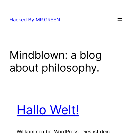
Zum
Inhalt
Hacked By MR.GREEN
springen
Mindblown: a blog
about philosophy.
Hallo Welt!
Willkommen bei WordPress. Dies ist dein