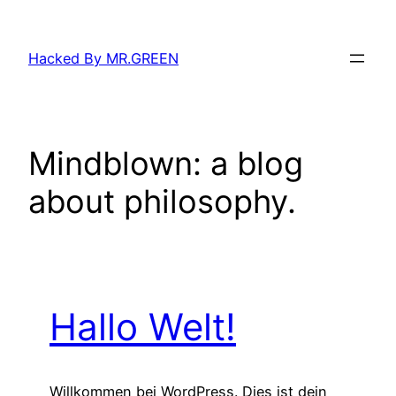
Zum
Inhalt
Hacked By MR.GREEN
springen
Mindblown: a blog
about philosophy.
Hallo Welt!
Willkommen bei WordPress. Dies ist dein