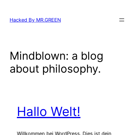
Zum
Inhalt
Hacked By MR.GREEN
springen
Mindblown: a blog
about philosophy.
Hallo Welt!
Willkommen bei WordPress. Dies ist dein