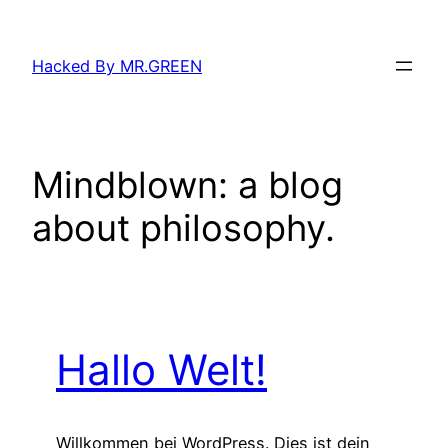
Zum
Inhalt
Hacked By MR.GREEN
springen
Mindblown: a blog
about philosophy.
Hallo Welt!
Willkommen bei WordPress. Dies ist dein