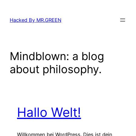
Zum
Inhalt
Hacked By MR.GREEN
springen
Mindblown: a blog
about philosophy.
Hallo Welt!
Willkommen bei WordPress. Dies ist dein