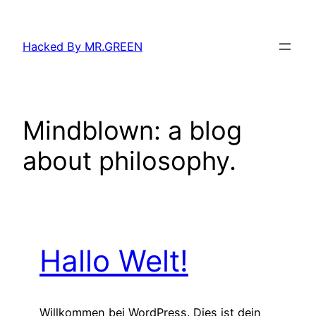
Zum
Inhalt
Hacked By MR.GREEN
springen
Mindblown: a blog
about philosophy.
Hallo Welt!
Willkommen bei WordPress. Dies ist dein