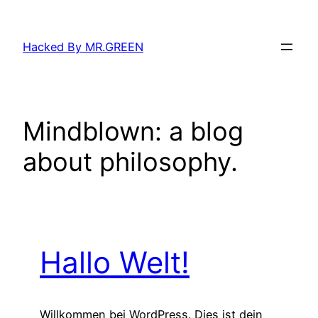
Zum
Inhalt
Hacked By MR.GREEN
springen
Mindblown: a blog
about philosophy.
Hallo Welt!
Willkommen bei WordPress. Dies ist dein