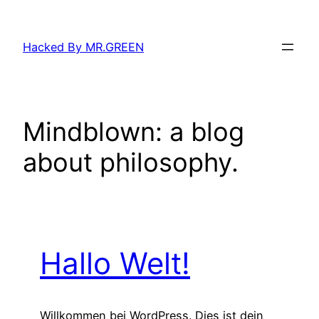
Zum
Inhalt
Hacked By MR.GREEN
springen
Mindblown: a blog
about philosophy.
Hallo Welt!
Willkommen bei WordPress. Dies ist dein