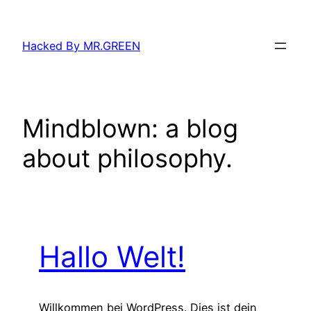
Zum
Inhalt
Hacked By MR.GREEN
springen
Mindblown: a blog
about philosophy.
Hallo Welt!
Willkommen bei WordPress. Dies ist dein