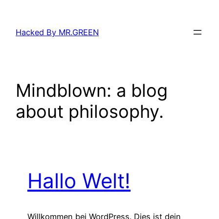
Zum
Inhalt
Hacked By MR.GREEN
springen
Mindblown: a blog
about philosophy.
Hallo Welt!
Willkommen bei WordPress. Dies ist dein