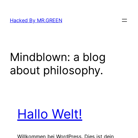
Zum
Inhalt
Hacked By MR.GREEN
springen
Mindblown: a blog
about philosophy.
Hallo Welt!
Willkommen bei WordPress. Dies ist dein