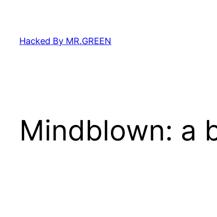
Zum
Inhalt
springen
Hacked By MR.GREEN
Mindblown: a b