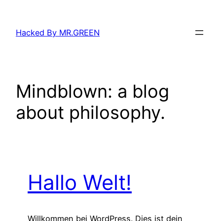
Zum
Inhalt
Hacked By MR.GREEN
springen
Mindblown: a blog
about philosophy.
Hallo Welt!
Willkommen bei WordPress. Dies ist dein